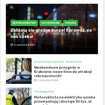
BEZPIECZEŃSTWO
OSTRZEŻENIA
POGODA
Zbliżają się groźne burze! Sprawdź, co
nas czeka!
6 sierpnia 2026
Komunikacja publiczna
Wydarzenia
Weekendowe przygody w
Krakowie: nowe linie do atrakcji
rekreacyjnych!
6 sierpnia 2026
Uncategorized
Motocyklista na elektryku ucieka
przed policją i dostaje 10 tys. zł