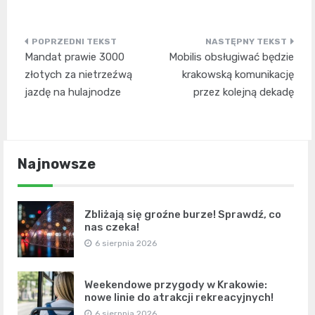
Nawigacja
Mandat prawie 3000
Mobilis obsługiwać będzie
wpisu
złotych za nietrzeźwą
krakowską komunikację
jazdę na hulajnodze
przez kolejną dekadę
Najnowsze
Zbliżają się groźne burze! Sprawdź, co
nas czeka!
6 sierpnia 2026
Weekendowe przygody w Krakowie:
nowe linie do atrakcji rekreacyjnych!
6 sierpnia 2026