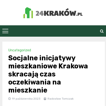
Skip
to
content
24Kraków.pl
Uncategorized
Socjalne inicjatywy
mieszkaniowe Krakowa
skracają czas
oczekiwania na
mieszkanie
19 października 2023
Radosław Tomczak