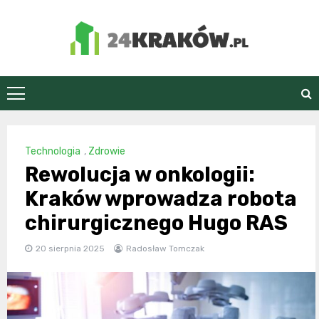
Skip
to
content
24Kraków.pl
Technologia
,
Zdrowie
Rewolucja w onkologii:
Kraków wprowadza robota
chirurgicznego Hugo RAS
20 sierpnia 2025
Radosław Tomczak