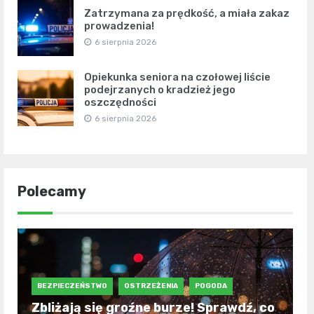
Zatrzymana za prędkość, a miała zakaz
prowadzenia!
6 sierpnia 2026
Opiekunka seniora na czołowej liście
podejrzanych o kradzież jego
oszczędności
6 sierpnia 2026
Polecamy
BEZPIECZEŃSTWO
OSTRZEŻENIA
POGODA
Zbliżają się groźne burze! Sprawdź, co