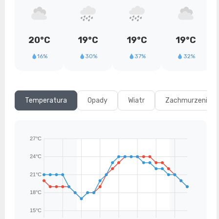
20°C
19°C
19°C
19°C
16%
30%
37%
32%
Temperatura
Opady
Wiatr
Zachmurzenie