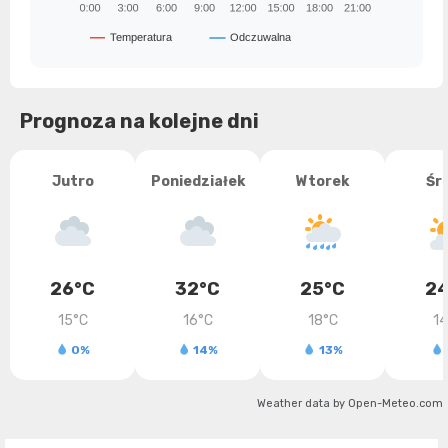
Prognoza na kolejne dni
Jutro
Poniedziałek
Wtorek
Śr
26°C
32°C
25°C
24
15°C
16°C
18°C
14
0%
14%
13%
Weather data by Open-Meteo.com