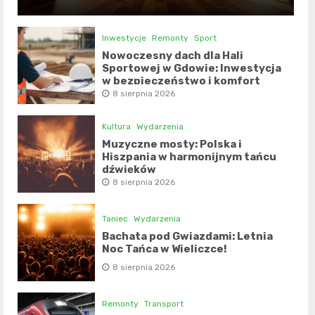
Inwestycje
Remonty
Sport
Nowoczesny dach dla Hali
Sportowej w Gdowie: Inwestycja
w bezpieczeństwo i komfort
8 sierpnia 2026
Kultura
Wydarzenia
Muzyczne mosty: Polska i
Hiszpania w harmonijnym tańcu
dźwięków
8 sierpnia 2026
Taniec
Wydarzenia
Bachata pod Gwiazdami: Letnia
Noc Tańca w Wieliczce!
8 sierpnia 2026
Remonty
Transport