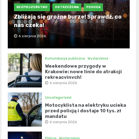
BEZPIECZEŃSTWO
OSTRZEŻENIA
POGODA
Zbliżają się groźne burze! Sprawdź, co
nas czeka!
6 sierpnia 2026
Komunikacja publiczna
Wydarzenia
Weekendowe przygody w
Krakowie: nowe linie do atrakcji
rekreacyjnych!
6 sierpnia 2026
Uncategorized
Motocyklista na elektryku ucieka
przed policją i dostaje 10 tys. zł
mandatu
6 sierpnia 2026
Policja
Wydarzenia