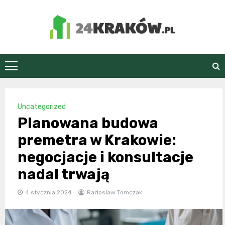
Skip
to
content
24Kraków.pl
Uncategorized
Planowana budowa
premetra w Krakowie:
negocjacje i konsultacje
nadal trwają
4 stycznia 2024
Radosław Tomczak