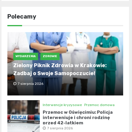
Polecamy
WYDARZENIA
ZDROWIE
Zielony Piknik Zdrowia w Krakowie:
Zadbaj o Swoje Samopoczucie!
7 sierpnia 2026
Interwencje kryzysowe
Przemoc domowa
Przemoc w Oświęcimiu: Policja
interweniuje i chroni rodzinę
przed 42-latkiem
7 sierpnia 2026