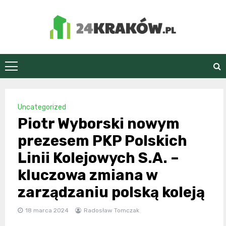
Skip
to
content
24Kraków.pl
Uncategorized
Piotr Wyborski nowym
prezesem PKP Polskich
Linii Kolejowych S.A. –
kluczowa zmiana w
zarządzaniu polską koleją
18 marca 2024
Radosław Tomczak