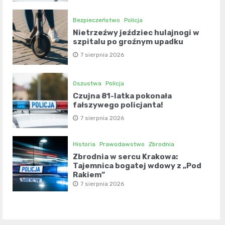
Bezpieczeństwo
Policja
Nietrzeźwy jeździec hulajnogi w
szpitalu po groźnym upadku
7 sierpnia 2026
Oszustwa
Policja
Czujna 81-latka pokonała
fałszywego policjanta!
7 sierpnia 2026
Historia
Prawodawstwo
Zbrodnia
Zbrodnia w sercu Krakowa:
Tajemnica bogatej wdowy z „Pod
Rakiem”
7 sierpnia 2026