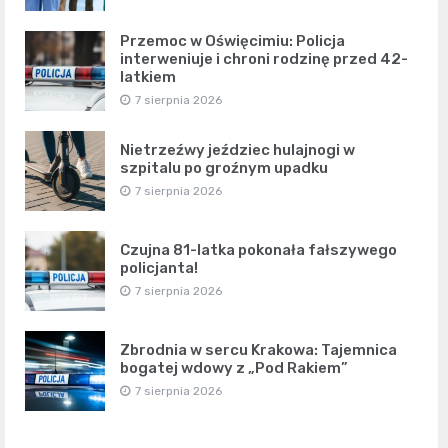
Przemoc w Oświęcimiu: Policja
interweniuje i chroni rodzinę przed 42-
latkiem
7 sierpnia 2026
Nietrzeźwy jeździec hulajnogi w
szpitalu po groźnym upadku
7 sierpnia 2026
Czujna 81-latka pokonała fałszywego
policjanta!
7 sierpnia 2026
Zbrodnia w sercu Krakowa: Tajemnica
bogatej wdowy z „Pod Rakiem”
7 sierpnia 2026