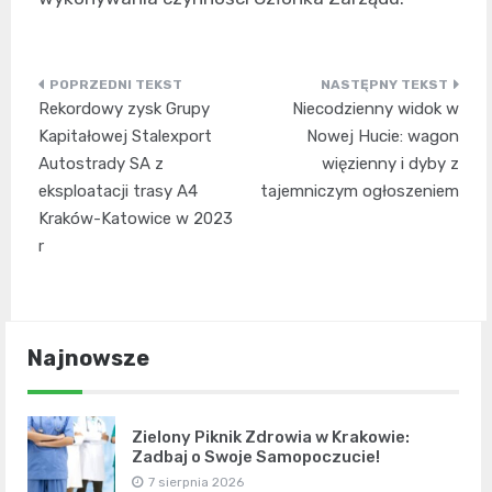
Nawigacja
Rekordowy zysk Grupy
Niecodzienny widok w
wpisu
Kapitałowej Stalexport
Nowej Hucie: wagon
Autostrady SA z
więzienny i dyby z
eksploatacji trasy A4
tajemniczym ogłoszeniem
Kraków-Katowice w 2023
r
Najnowsze
Zielony Piknik Zdrowia w Krakowie:
Zadbaj o Swoje Samopoczucie!
7 sierpnia 2026