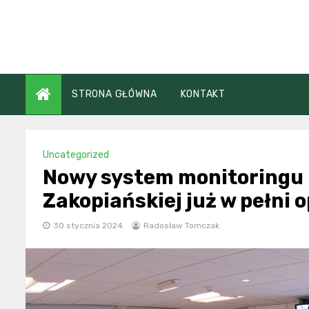
Skip
to
content
STRONA GŁÓWNA
KONTAKT
Uncategorized
Nowy system monitoringu
Zakopiańskiej już w pełni 
30 stycznia 2024
Radosław Tomczak