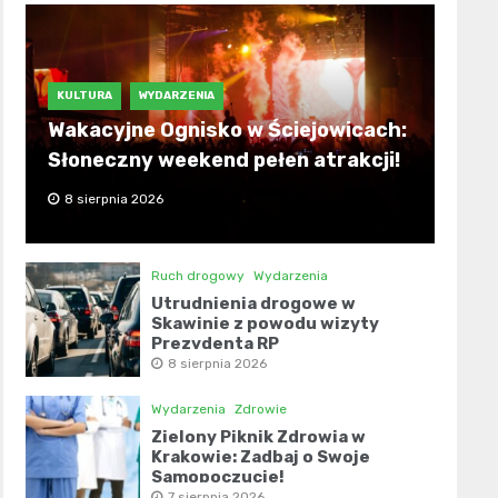
KULTURA
WYDARZENIA
Wakacyjne Ognisko w Ściejowicach:
Słoneczny weekend pełen atrakcji!
8 sierpnia 2026
Ruch drogowy
Wydarzenia
Utrudnienia drogowe w
Skawinie z powodu wizyty
Prezydenta RP
8 sierpnia 2026
Wydarzenia
Zdrowie
Zielony Piknik Zdrowia w
Krakowie: Zadbaj o Swoje
Samopoczucie!
7 sierpnia 2026