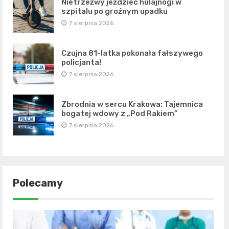
Nietrzeźwy jeździec hulajnogi w
szpitalu po groźnym upadku
7 sierpnia 2026
Czujna 81-latka pokonała fałszywego
policjanta!
7 sierpnia 2026
Zbrodnia w sercu Krakowa: Tajemnica
bogatej wdowy z „Pod Rakiem”
7 sierpnia 2026
Polecamy