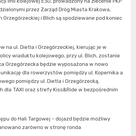
ji linii kolejowej E30, prowadzony na zlecenie PKP
udzielonymi przez Zarząd Dróg Miasta Krakowa,
 Grzegórzeckiej i Blich są spodziewane pod koniec
a ul. Dietla i Grzegórzeckiej, kierując je w
icy wiaduktu kolejowego, przy ul. Blich, zostanie
Ulica Grzegórzecka będzie wyposażona w nowo
nikację dla rowerzystów pomiędzy ul. Kopernika a
owego pomiędzy ul. Dietla i Grzegórzecką,
 dla TAXI oraz strefy Kiss&Ride w bezpośrednim
ępu do Hali Targowej – dojazd będzie możliwy
lanowano zarówno w stronę ronda