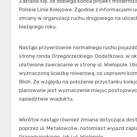
Zakłada się, że dobiega końca projekt modernizac
Polskie Linie Kolejowe. Zgodnie z informacjami 
zmiany w organizacji ruchu drogowego na ulicach
bieżącego roku.
Nastąpi przywrócenie normalnego ruchu pojazdów n
stronę ronda Grzegórzeckiego. Dodatkowo, w okol
ułatwione zawracanie w stronę ul. Wielopole. 
wyznaczoną ścieżkę rowerową, co usprawni komu
Blich. Ze względu na położenie przystanku kolej
planowane jest wyznaczenie miejsc postojowych
sąsiedztwie wiaduktu.
Wkrótce nastąpi również zmiana dotycząca dost
poprzez ul. Metalowców, natomiast wyjazd zap
Grzegórzeckiego, jak i ul. Wielopole.