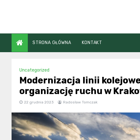
Skip
to
content
STRONA GŁÓWNA
KONTAKT
Uncategorized
Modernizacja linii kolejo
organizację ruchu w Krak
22 grudnia 2023
Radosław Tomczak