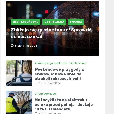
BEZPIECZEŃSTWO
OSTRZEŻENIA
POGODA
Zbliżają się groźne burze! Sprawdź,
co nas czeka!
6 sierpnia 2026
Komunikacja publiczna
Wydarzenia
Weekendowe przygody w
Krakowie: nowe linie do
atrakcji rekreacyjnych!
6 sierpnia 2026
Uncategorized
Motocyklista na elektryku
ucieka przed policją i dostaje
10 tys. zł mandatu
6 sierpnia 2026