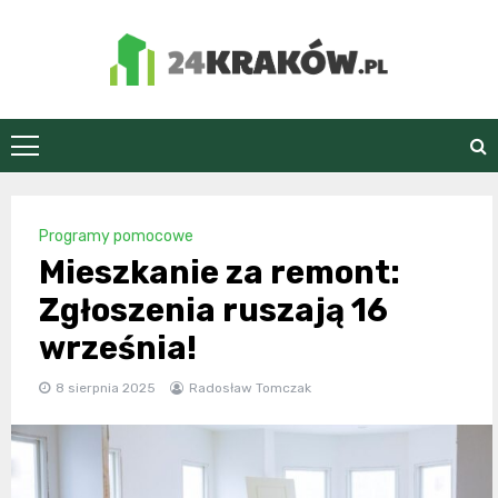
Skip
to
content
24Kraków.pl
Programy pomocowe
Mieszkanie za remont:
Zgłoszenia ruszają 16
września!
8 sierpnia 2025
Radosław Tomczak