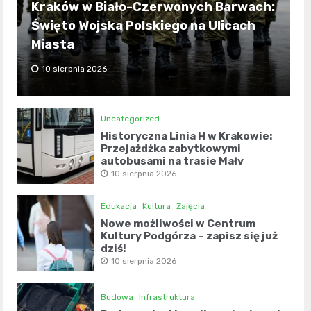
Kraków w Biało-Czerwonych Barwach:
Święto Wojska Polskiego na Ulicach
Miasta
10 sierpnia 2026
Uncategorized
Historyczna Linia H w Krakowie:
Przejażdżka zabytkowymi
autobusami na trasie Mały
Płaszów – Cmentarz Olszanica
10 sierpnia 2026
Edukacja
Kultura
Zajęcia
Nowe możliwości w Centrum
Kultury Podgórza – zapisz się już
dziś!
10 sierpnia 2026
Budowa
Infrastruktura