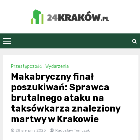
Skip
to
content
24Kraków.pl
Przestępczość
,
Wydarzenia
Makabryczny finał
poszukiwań: Sprawca
brutalnego ataku na
taksówkarza znaleziony
martwy w Krakowie
28 sierpnia 2025
Radosław Tomczak