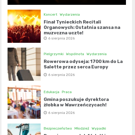
Koncert
Wydarzenia
Finał Tynieckich Recitali
Organowych: Ostatnia szansa na
muzyczną ucztę!
6 sierpnia 2026
Pielgrzymki
Wspólnota
Wydarzenia
Rowerowa odyseja: 1700 km do La
Salette przez serca Europy
6 sierpnia 2026
Edukacja
Praca
Gmina poszukuje dyrektora
żłobka w Wawrzeńczycach!
6 sierpnia 2026
Bezpieczeństwo
Młodzież
Wypadki