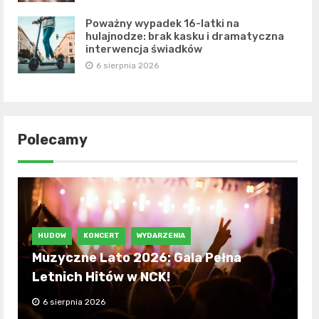
Poważny wypadek 16-latki na
hulajnodze: brak kasku i dramatyczna
interwencja świadków
6 sierpnia 2026
Polecamy
HUDOW
KONCERT
WYDARZENIA
Muzyczne Lato 2026: Gala Pełna
Letnich Hitów w NCK!
6 sierpnia 2026