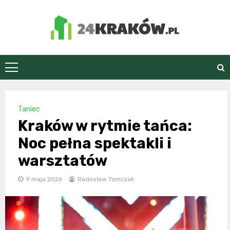
Skip
to
content
24Kraków.pl
Taniec
Kraków w rytmie tańca:
Noc pełna spektakli i
warsztatów
9 maja 2026
Radosław Tomczak