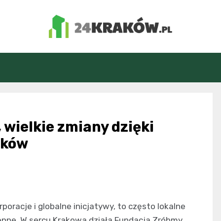
24Kraków.pl
 wielkie zmiany dzięki
aków
poracje i globalne inicjatywy, to często lokalne
ienne. W sercu Krakowa działa Fundacja Zróbmy