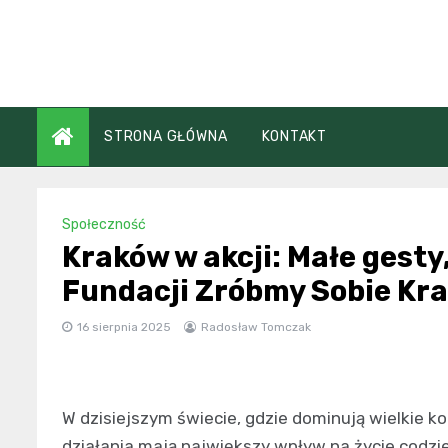
Skip
to
content
STRONA GŁÓWNA
KONTAKT
Społeczność
Kraków w akcji: Małe gesty,
Fundacji Zróbmy Sobie Kr
16 sierpnia 2025
Radosław Tomczak
W dzisiejszym świecie, gdzie dominują wielkie kor
działania mają największy wpływ na życie codz