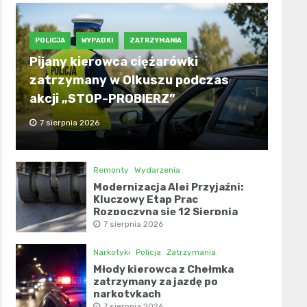
POLICJA
WYPADKI
ZATRZYMANIA
Pijany kierowca ciężarówki
zatrzymany w Olkuszu podczas
akcji „STOP-PROBIERZ”
7 sierpnia 2026
Remonty
Wydarzenia
Modernizacja Alei Przyjaźni:
Kluczowy Etap Prac
Rozpoczyna się 12 Sierpnia
7 sierpnia 2026
Narkotyki
Policja
Zatrzymania
Młody kierowca z Chełmka
zatrzymany za jazdę po
narkotykach
7 sierpnia 2026