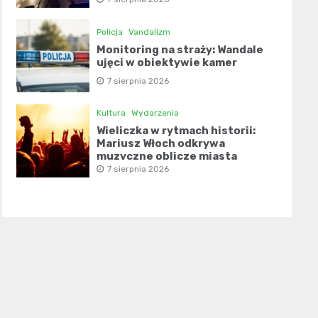
Policja
Vandalizm
Monitoring na straży: Wandale
ujęci w obiektywie kamer
7 sierpnia 2026
Kultura
Wydarzenia
Wieliczka w rytmach historii:
Mariusz Włoch odkrywa
muzyczne oblicze miasta
7 sierpnia 2026