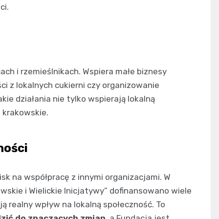
ci.
ach i rzemieślnikach. Wspiera małe biznesy
ci z lokalnych cukierni czy organizowanie
ie działania nie tylko wspierają lokalną
e krakowskie.
ności
sk na współpracę z innymi organizacjami. W
kie i Wielickie Inicjatywy” dofinansowano wiele
ą realny wpływ na lokalną społeczność. To
zić do znaczących zmian
, a Fundacja jest