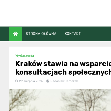
Skip
to
content
STRONA GŁÓWNA
KONTAKT
Wydarzenia
Kraków stawia na wsparcie
konsultacjach społecznyc
29 sierpnia 2025
Radosław Tomczak