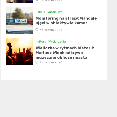
Policja
Vandalizm
Monitoring na straży: Wandale
ujęci w obiektywie kamer
7 sierpnia 2026
Kultura
Wydarzenia
Wieliczka w rytmach historii:
Mariusz Włoch odkrywa
muzyczne oblicze miasta
7 sierpnia 2026