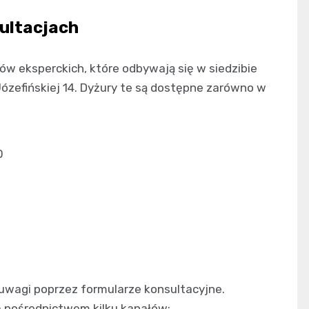
ultacjach
w eksperckich, które odbywają się w siedzibie
ózefińskiej 14. Dyżury te są dostępne zarówno w
0
uwagi poprzez formularze konsultacyjne.
a pośrednictwem kilku kanałów: