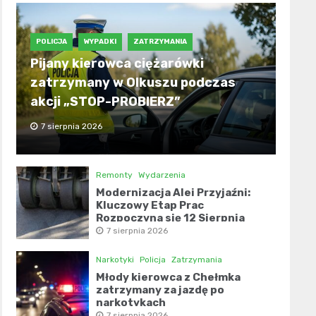
POLICJA
WYPADKI
ZATRZYMANIA
Pijany kierowca ciężarówki
zatrzymany w Olkuszu podczas
akcji „STOP-PROBIERZ”
7 sierpnia 2026
Remonty
Wydarzenia
Modernizacja Alei Przyjaźni:
Kluczowy Etap Prac
Rozpoczyna się 12 Sierpnia
7 sierpnia 2026
Narkotyki
Policja
Zatrzymania
Młody kierowca z Chełmka
zatrzymany za jazdę po
narkotykach
7 sierpnia 2026