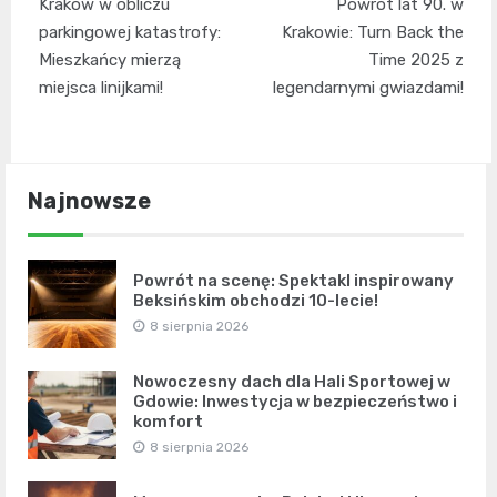
Kraków w obliczu
Powrót lat 90. w
wpisu
parkingowej katastrofy:
Krakowie: Turn Back the
Mieszkańcy mierzą
Time 2025 z
miejsca linijkami!
legendarnymi gwiazdami!
Najnowsze
Powrót na scenę: Spektakl inspirowany
Beksińskim obchodzi 10-lecie!
8 sierpnia 2026
Nowoczesny dach dla Hali Sportowej w
Gdowie: Inwestycja w bezpieczeństwo i
komfort
8 sierpnia 2026