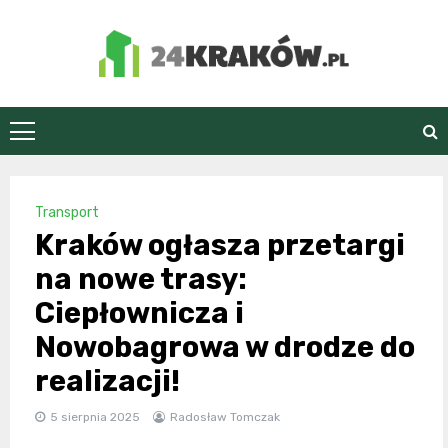
Skip
to
content
24Kraków.pl
Transport
Kraków ogłasza przetargi
na nowe trasy:
Ciepłownicza i
Nowobagrowa w drodze do
realizacji!
5 sierpnia 2025
Radosław Tomczak