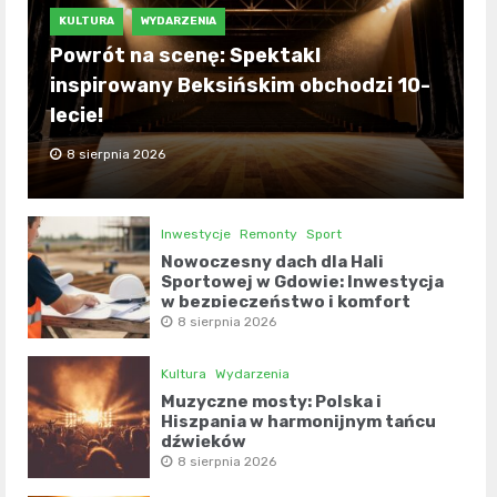
KULTURA
WYDARZENIA
Powrót na scenę: Spektakl
inspirowany Beksińskim obchodzi 10-
lecie!
8 sierpnia 2026
Inwestycje
Remonty
Sport
Nowoczesny dach dla Hali
Sportowej w Gdowie: Inwestycja
w bezpieczeństwo i komfort
8 sierpnia 2026
Kultura
Wydarzenia
Muzyczne mosty: Polska i
Hiszpania w harmonijnym tańcu
dźwięków
8 sierpnia 2026