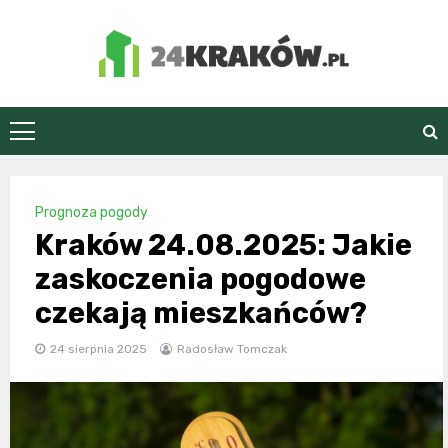
Skip
to
content
24Kraków.pl
Prognoza pogody
Kraków 24.08.2025: Jakie
zaskoczenia pogodowe
czekają mieszkańców?
24 sierpnia 2025
Radosław Tomczak