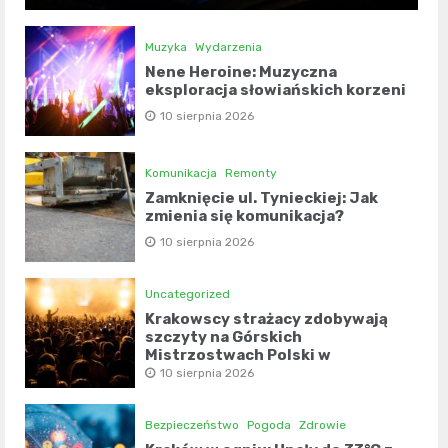
Muzyka
Wydarzenia
Nene Heroine: Muzyczna
eksploracja słowiańskich korzeni
10 sierpnia 2026
Komunikacja
Remonty
Zamknięcie ul. Tynieckiej: Jak
zmienia się komunikacja?
10 sierpnia 2026
Uncategorized
Krakowscy strażacy zdobywają
szczyty na Górskich
Mistrzostwach Polski w
kolarstwie szosowym
10 sierpnia 2026
Bezpieczeństwo
Pogoda
Zdrowie