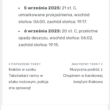
5 września 2025:
21 st. C,
umiarkowane przejaśnienia, wschód
słońca: 06:00, zachód słońca: 19:17.
6 września 2025:
20 st. C, przelotne
opady deszczu, wschód słońca: 06:02,
zachód słońca: 19:15.
Nawigacja
Kraków w szoku:
Muzyczna podróż z
wpisu
Taksówkarz ranny w
Chopinem w barokowej
ataku nożowym, policja
świątyni Krakowa
zna sprawcę!