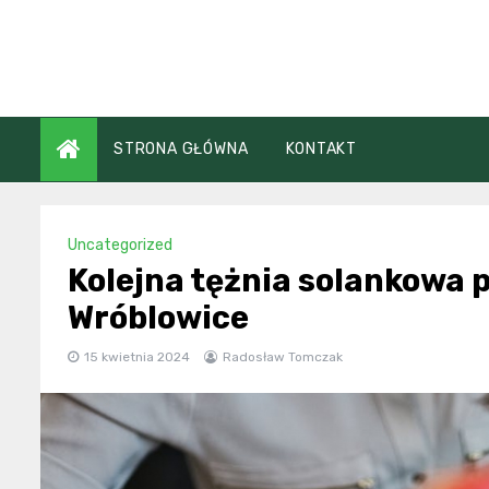
Skip
to
content
STRONA GŁÓWNA
KONTAKT
Uncategorized
Kolejna tężnia solankowa 
Wróblowice
15 kwietnia 2024
Radosław Tomczak