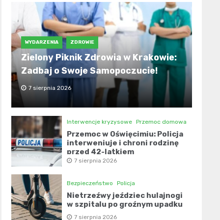
WYDARZENIA
ZDROWIE
Zielony Piknik Zdrowia w Krakowie:
Zadbaj o Swoje Samopoczucie!
7 sierpnia 2026
Interwencje kryzysowe
Przemoc domowa
Przemoc w Oświęcimiu: Policja
interweniuje i chroni rodzinę
przed 42-latkiem
7 sierpnia 2026
Bezpieczeństwo
Policja
Nietrzeźwy jeździec hulajnogi
w szpitalu po groźnym upadku
7 sierpnia 2026