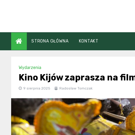
Skip
to
content
STRONA GŁÓWNA
KONTAKT
Wydarzenia
Kino Kijów zaprasza na fil
9 sierpnia 2025
Radosław Tomczak