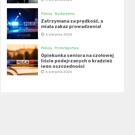
Policja
Wydarzenia
Zatrzymana za prędkość, a
miała zakaz prowadzenia!
6 sierpnia 2026
Policja
Przestępstwa
Opiekunka seniora na czołowej
liście podejrzanych o kradzież
jego oszczędności
6 sierpnia 2026