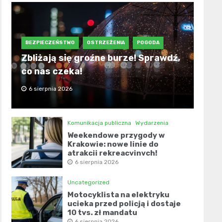
BEZPIECZEŃSTWO
OSTRZEŻENIA
POGODA
Zbliżają się groźne burze! Sprawdź,
co nas czeka!
6 sierpnia 2026
Komunikacja publiczna
Wydarzenia
Weekendowe przygody w
Krakowie: nowe linie do
atrakcji rekreacyjnych!
6 sierpnia 2026
Uncategorized
Motocyklista na elektryku
ucieka przed policją i dostaje
10 tys. zł mandatu
6 sierpnia 2026