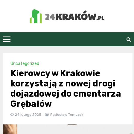
Skip
to
content
24Kraków.pl
Uncategorized
Kierowcy w Krakowie
korzystają z nowej drogi
dojazdowej do cmentarza
Grębałów
24 lutego 2025
Radosław Tomczak