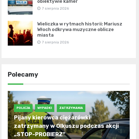
obiektywie kamer
7 sierpnia 2026
Wieliczka w rytmach historii: Mariusz
Włoch odkrywa muzyczne oblicze
miasta
7 sierpnia 2026
Polecamy
POLICJA
WYPADKI
ZATRZYMANIA
Pijany kierowca ciężarówki
zatrzymany w Olkuszu podczas akcji
„STOP-PROBIERZ”