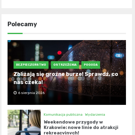
Polecamy
BEZPIECZEŃSTWO
OSTRZEŻENIA
POGODA
Zbliżają się groźne burze! Sprawdź, co
nas czeka!
6 sierpnia 2026
Komunikacja publiczna
Wydarzenia
Weekendowe przygody w
Krakowie: nowe linie do atrakcji
rekreacyjnych!