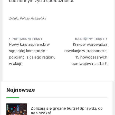
codziennym życiu społeczności.
Źródło: Policja Małopolska
Nawigacja
Nowy kurs aspirancki w
Kraków wprowadza
wpisu
sądeckiej komendzie –
rewolucję w transporcie:
policjanci z całego regionu
15 nowoczesnych
w akcji!
tramwajów na start!
Najnowsze
Zbliżają się groźne burze! Sprawdź, co
nas czeka!