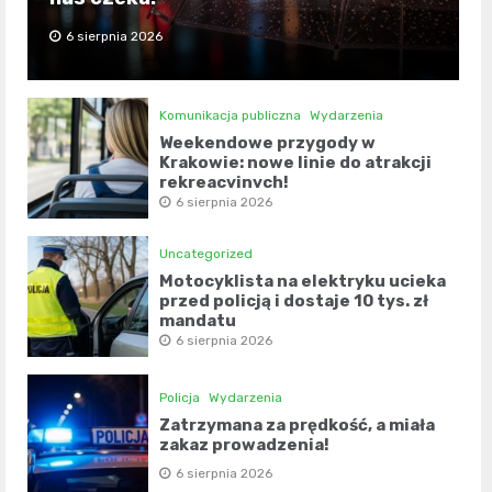
6 sierpnia 2026
Komunikacja publiczna
Wydarzenia
Weekendowe przygody w
Krakowie: nowe linie do atrakcji
rekreacyjnych!
6 sierpnia 2026
Uncategorized
Motocyklista na elektryku ucieka
przed policją i dostaje 10 tys. zł
mandatu
6 sierpnia 2026
Policja
Wydarzenia
Zatrzymana za prędkość, a miała
zakaz prowadzenia!
6 sierpnia 2026