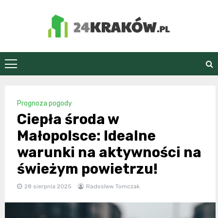
Skip
to
content
24Kraków.pl
Prognoza pogody
Ciepła środa w
Małopolsce: Idealne
warunki na aktywności na
świeżym powietrzu!
28 sierpnia 2025
Radosław Tomczak