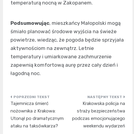
temperaturą nocną w Zakopanem.
Podsumowując
, mieszkańcy Małopolski mogą
śmiało planować środowe wyjścia na świeże
powietrze, wiedząc, że pogoda będzie sprzyjała
aktywnościom na zewnątrz. Letnie
temperatury i umiarkowane zachmurzenie
zapewnią komfortową aurę przez cały dzień i
łagodną noc.
Nawigacja
Tajemnicza śmierć
Krakowska policja na
wpisu
nożownika z Krakowa:
straży bezpieczeństwa
Utonął po dramatycznym
podczas emocjonującego
ataku na taksówkarza?
weekendu wydarzeń