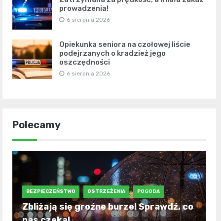
prowadzenia!
6 sierpnia 2026
Opiekunka seniora na czołowej liście
podejrzanych o kradzież jego
oszczędności
6 sierpnia 2026
Polecamy
BEZPIECZEŃSTWO
OSTRZEŻENIA
POGODA
Zbliżają się groźne burze! Sprawdź, co
nas czeka!