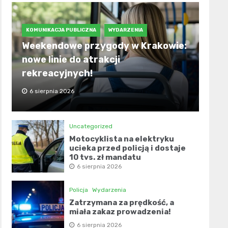
KOMUNIKACJA PUBLICZNA
WYDARZENIA
Weekendowe przygody w Krakowie:
nowe linie do atrakcji
rekreacyjnych!
6 sierpnia 2026
Uncategorized
Motocyklista na elektryku
ucieka przed policją i dostaje
10 tys. zł mandatu
6 sierpnia 2026
Policja
Wydarzenia
Zatrzymana za prędkość, a
miała zakaz prowadzenia!
6 sierpnia 2026