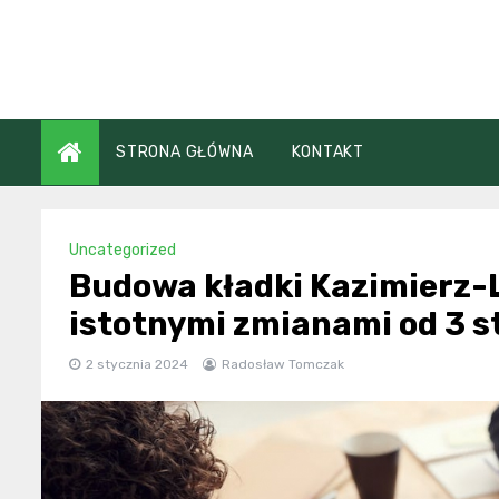
Skip
to
content
STRONA GŁÓWNA
KONTAKT
Uncategorized
Budowa kładki Kazimierz-
istotnymi zmianami od 3 s
2 stycznia 2024
Radosław Tomczak