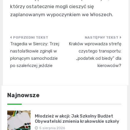
którzy ostatecznie mogli cieszyć się
zaplanowanym wypoczynkiem we Włoszech.
Nawigacja
Tragedia w Sierczy: Trzej
Kraków wprowadza strefę
wpisu
nastolatkowie zginęli w
czystego transportu:
płonącym samochodzie
„podatek od biedy” dla
po szaleńczej jeździe
kierowców?
Najnowsze
Młodzież w akcji: Jak Szkolny Budżet
Obywatelski zmienia krakowskie szkoły
5 sierpnia 2026