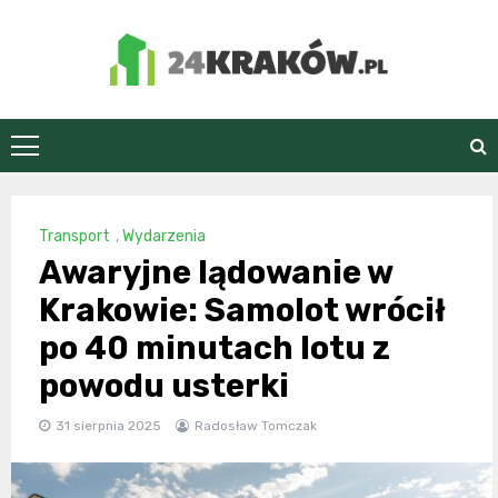
Skip
to
content
24Kraków.pl
Transport
,
Wydarzenia
Awaryjne lądowanie w
Krakowie: Samolot wrócił
po 40 minutach lotu z
powodu usterki
31 sierpnia 2025
Radosław Tomczak