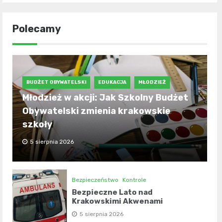
Polecamy
BUDŻET OBYWATELSKI
EDUKACJA
MŁODZIEŻ
Młodzież w akcji: Jak Szkolny Budżet
Obywatelski zmienia krakowskie
szkoły
5 sierpnia 2026
Bezpieczeństwo
Kontrole
Bezpieczne Lato nad
Krakowskimi Akwenami
5 sierpnia 2026