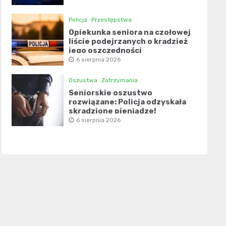
Policja
Przestępstwa
Opiekunka seniora na czołowej
liście podejrzanych o kradzież
jego oszczędności
6 sierpnia 2026
Oszustwa
Zatrzymania
Seniorskie oszustwo
rozwiązane: Policja odzyskała
skradzione pieniądze!
6 sierpnia 2026