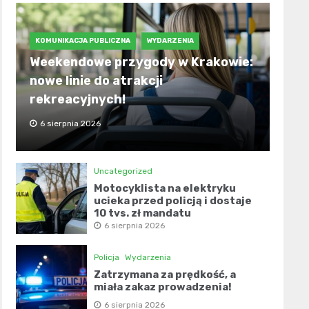
KOMUNIKACJA PUBLICZNA
WYDARZENIA
Weekendowe przygody w Krakowie:
nowe linie do atrakcji
rekreacyjnych!
6 sierpnia 2026
Uncategorized
Motocyklista na elektryku
ucieka przed policją i dostaje
10 tys. zł mandatu
6 sierpnia 2026
Policja
Wydarzenia
Zatrzymana za prędkość, a
miała zakaz prowadzenia!
6 sierpnia 2026