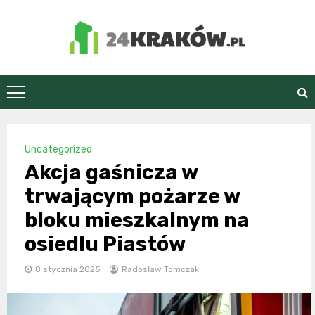
Skip
to
content
24Kraków.pl
Uncategorized
Akcja gaśnicza w
trwającym pożarze w
bloku mieszkalnym na
osiedlu Piastów
8 stycznia 2025
Radosław Tomczak