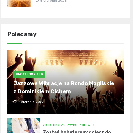
8 sierpnia 2026
Polecamy
UNCATEGORIZED
Jazzowe Wibracje na Rondo Mogilskie
z Dominikiem Cichem
9 sierpnia 2026
Akcje charytatywne
Zdrowie
Zostań bohaterem: dołącz do