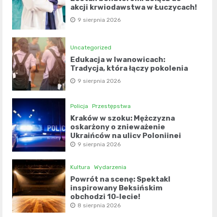
akcji krwiodawstwa w Łuczycach!
9 sierpnia 2026
Uncategorized
Edukacja w Iwanowicach:
Tradycja, która łączy pokolenia
9 sierpnia 2026
Policja
Przestępstwa
Kraków w szoku: Mężczyzna
oskarżony o znieważenie
Ukraińców na ulicy Polonijnej
9 sierpnia 2026
Kultura
Wydarzenia
Powrót na scenę: Spektakl
inspirowany Beksińskim
obchodzi 10-lecie!
8 sierpnia 2026