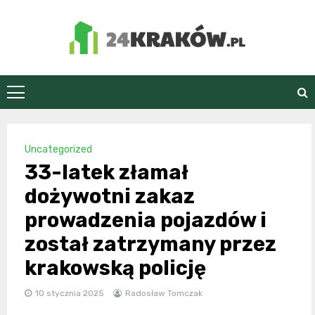
Skip
to
content
24Kraków.pl
Uncategorized
33-latek złamał
dożywotni zakaz
prowadzenia pojazdów i
został zatrzymany przez
krakowską policję
10 stycznia 2025
Radosław Tomczak