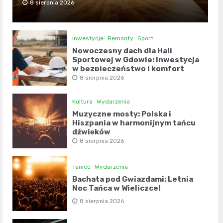
8 sierpnia 2026
Inwestycje
Remonty
Sport
Nowoczesny dach dla Hali
Sportowej w Gdowie: Inwestycja
w bezpieczeństwo i komfort
8 sierpnia 2026
Kultura
Wydarzenia
Muzyczne mosty: Polska i
Hiszpania w harmonijnym tańcu
dźwięków
8 sierpnia 2026
Taniec
Wydarzenia
Bachata pod Gwiazdami: Letnia
Noc Tańca w Wieliczce!
8 sierpnia 2026