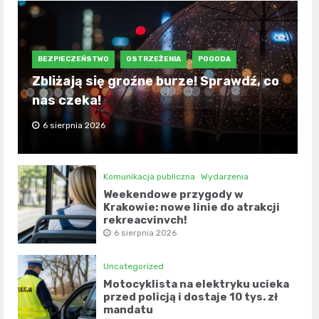
BEZPIECZEŃSTWO
OSTRZEŻENIA
POGODA
Zbliżają się groźne burze! Sprawdź, co
nas czeka!
6 sierpnia 2026
Komunikacja publiczna
Wydarzenia
Weekendowe przygody w
Krakowie: nowe linie do atrakcji
rekreacyjnych!
6 sierpnia 2026
Uncategorized
Motocyklista na elektryku ucieka
przed policją i dostaje 10 tys. zł
mandatu