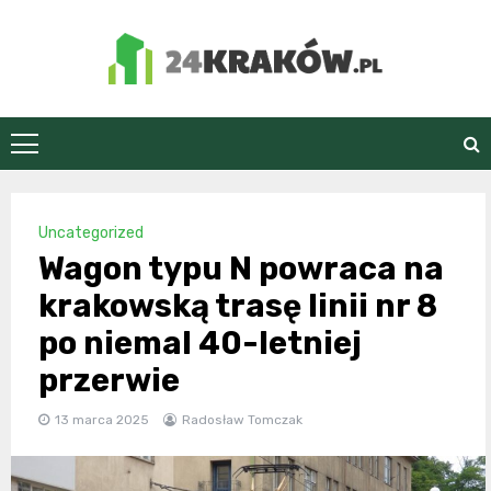
Skip
to
content
24Kraków.pl
Uncategorized
Wagon typu N powraca na
krakowską trasę linii nr 8
po niemal 40-letniej
przerwie
13 marca 2025
Radosław Tomczak