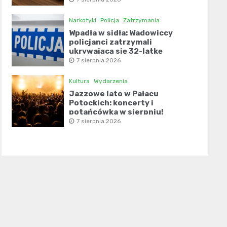
Narkotyki
Policja
Zatrzymania
Wpadła w sidła: Wadowiccy
policjanci zatrzymali
ukrywającą się 32-latkę
7 sierpnia 2026
Kultura
Wydarzenia
Jazzowe lato w Pałacu
Potockich: koncerty i
potańcówka w sierpniu!
7 sierpnia 2026