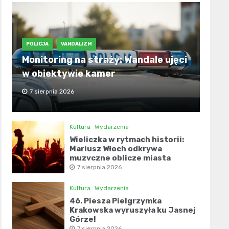
POLICJA
VANDALIZM
Monitoring na straży: Wandale ujęci
w obiektywie kamer
7 sierpnia 2026
Kultura
Wydarzenia
Wieliczka w rytmach historii:
Mariusz Włoch odkrywa
muzyczne oblicze miasta
7 sierpnia 2026
Kultura
Wydarzenia
46. Piesza Pielgrzymka
Krakowska wyruszyła ku Jasnej
Górze!
7 sierpnia 2026