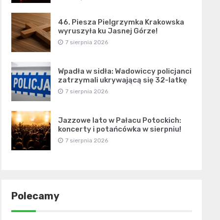
46. Piesza Pielgrzymka Krakowska
wyruszyła ku Jasnej Górze!
7 sierpnia 2026
Wpadła w sidła: Wadowiccy policjanci
zatrzymali ukrywającą się 32-latkę
7 sierpnia 2026
Jazzowe lato w Pałacu Potockich:
koncerty i potańcówka w sierpniu!
7 sierpnia 2026
Polecamy