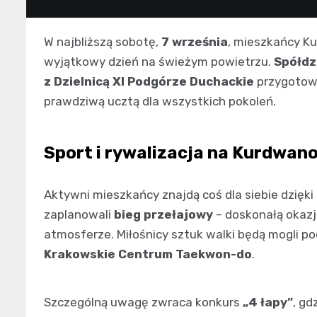
W najbliższą sobotę,
7 września
, mieszkańcy Ku
wyjątkowy dzień na świeżym powietrzu.
Spółdz
z Dzielnicą XI Podgórze Duchackie
przygotowa
prawdziwą ucztą dla wszystkich pokoleń.
Sport i rywalizacja na Kurdwan
Aktywni mieszkańcy znajdą coś dla siebie dzię
zaplanowali
bieg przełajowy
– doskonałą okazj
atmosferze. Miłośnicy sztuk walki będą mogli p
Krakowskie Centrum Taekwon-do
.
Szczególną uwagę zwraca konkurs
„4 łapy”
, gd