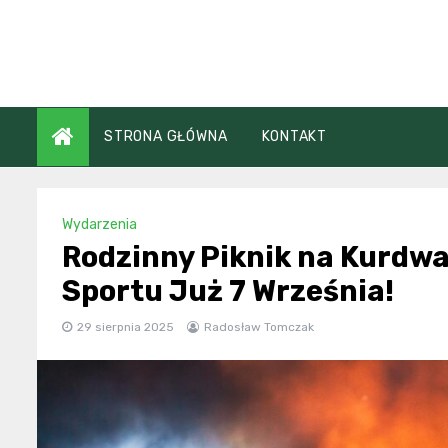
Skip
to
content
STRONA GŁÓWNA
KONTAKT
Wydarzenia
Rodzinny Piknik na Kurdwa
Sportu Już 7 Września!
29 sierpnia 2025
Radosław Tomczak