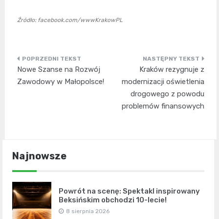
Źródło: facebook.com/wwwKrakowPL
Nawigacja
Nowe Szanse na Rozwój
Kraków rezygnuje z
wpisu
Zawodowy w Małopolsce!
modernizacji oświetlenia
drogowego z powodu
problemów finansowych
Najnowsze
Powrót na scenę: Spektakl inspirowany
Beksińskim obchodzi 10-lecie!
8 sierpnia 2026