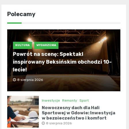
Polecamy
KULTURA
WYDARZENIA
Powrót na scenę: Spektakl
inspirowany Beksińskim obchodzi 10-
lecie!
8 sierpnia 2026
Inwestycje
Remonty
Sport
Nowoczesny dach dla Hali
Sportowej w Gdowie: Inwestycja
w bezpieczeństwo i komfort
8 sierpnia 2026