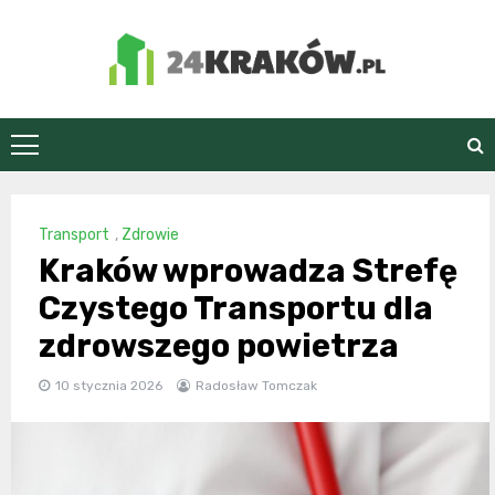
Skip
to
content
24Kraków.pl
Transport
,
Zdrowie
Kraków wprowadza Strefę
Czystego Transportu dla
zdrowszego powietrza
10 stycznia 2026
Radosław Tomczak