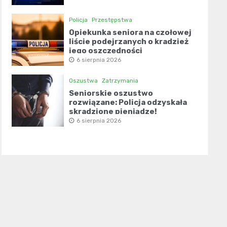
Policja
Przestępstwa
Opiekunka seniora na czołowej
liście podejrzanych o kradzież
jego oszczędności
6 sierpnia 2026
Oszustwa
Zatrzymania
Seniorskie oszustwo
rozwiązane: Policja odzyskała
skradzione pieniądze!
6 sierpnia 2026