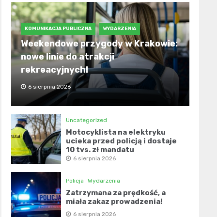
KOMUNIKACJA PUBLICZNA
WYDARZENIA
Weekendowe przygody w Krakowie:
nowe linie do atrakcji
rekreacyjnych!
6 sierpnia 2026
Uncategorized
Motocyklista na elektryku
ucieka przed policją i dostaje
10 tys. zł mandatu
6 sierpnia 2026
Policja
Wydarzenia
Zatrzymana za prędkość, a
miała zakaz prowadzenia!
6 sierpnia 2026