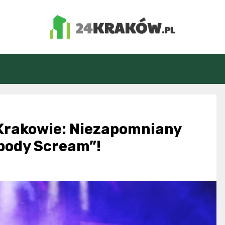
24Kraków.pl
 Krakowie: Niezapomniany
ybody Scream”!