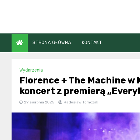
Skip
to
content
STRONA GŁÓWNA
KONTAKT
Wydarzenia
Florence + The Machine w
koncert z premierą „Ever
29 sierpnia 2025
Radosław Tomczak