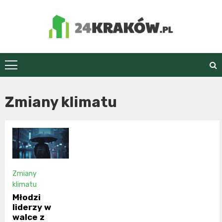
Skip
to
content
24Kraków.pl
Zmiany klimatu
Zmiany
klimatu
Młodzi
liderzy w
walce z