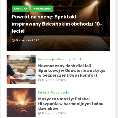
KULTURA
WYDARZENIA
Powrót na scenę: Spektakl
inspirowany Beksińskim obchodzi 10-
lecie!
8 sierpnia 2026
Inwestycje
Remonty
Sport
Nowoczesny dach dla Hali
Sportowej w Gdowie: Inwestycja
w bezpieczeństwo i komfort
8 sierpnia 2026
Kultura
Wydarzenia
Muzyczne mosty: Polska i
Hiszpania w harmonijnym tańcu
dźwięków
8 sierpnia 2026