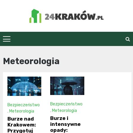
Skip
to
content
24Kraków.pl
Meteorologia
Bezpieczeństwo
Bezpieczeństwo
,
Meteorologia
,
Meteorologia
Burze i
Burze nad
intensywne
Krakowem:
opady:
Przygotuj