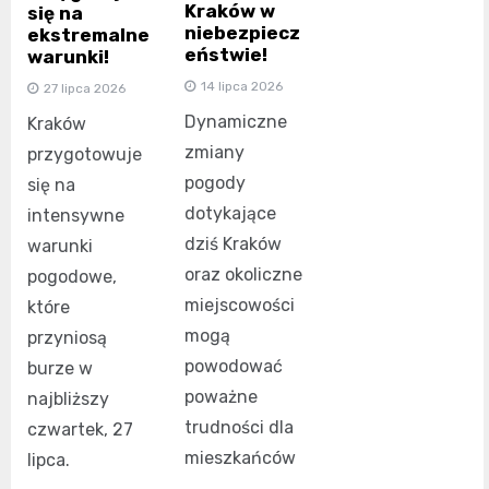
Kraków w
się na
niebezpiecz
ekstremalne
eństwie!
warunki!
14 lipca 2026
27 lipca 2026
Dynamiczne
Kraków
zmiany
przygotowuje
pogody
się na
dotykające
intensywne
dziś Kraków
warunki
oraz okoliczne
pogodowe,
miejscowości
które
mogą
przyniosą
powodować
burze w
poważne
najbliższy
trudności dla
czwartek, 27
mieszkańców
lipca.